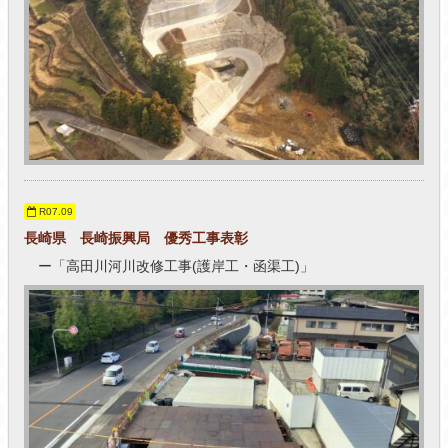
R07.09
長崎県 長崎振興局 優秀工事表彰
ー「高田川河川改修工事(護岸工・函渠工)」