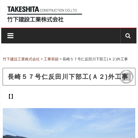
Skip to content
竹下建設工業株式会社
創業昭和27年ー長崎の建設会社
竹下建設工業株式会社
>
工事実績
>
長崎５７号仁反田川下部工(Ａ２)外工事
長崎５７号仁反田川下部工(Ａ２)外工事
【】