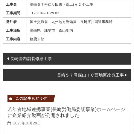
工事名
長崎５７号仁反田川下部工(Ａ２)外工事
工事期間
Ｈ28.04～Ｈ29.02
発注者
国土交通省 九州地方整備局 長崎河川国道事務所
工事場所
長崎県 諫早市 森山地内
工事内容
橋梁下部
Post navigation
長崎管内舗装修繕工事
長崎５７号森山ＩＣ西地区改良工事
この記事もどうぞ！
若年者地域連携事業(長崎労働局委託事業)ホームページ
に企業紹介動画が公開されました
2025年10月29日