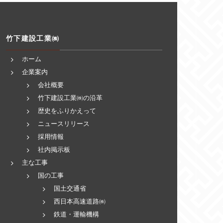
竹下建設工業㈱
ホーム
企業案内
会社概要
竹下建設工業㈱の沿革
歴史をふりかえって
ニュースリリース
採用情報
社内掲示板
主な工事
国の工事
国土交通省
西日本高速道路㈱
鉄道・運輸機構