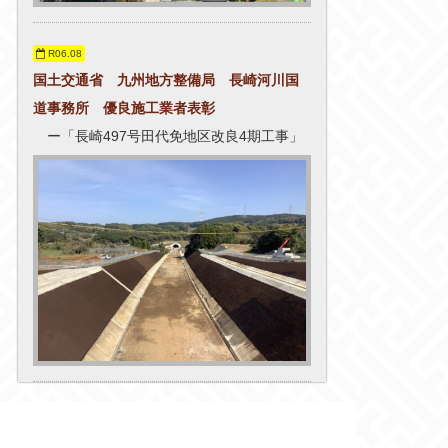
R06.08
国土交通省 九州地方整備局 長崎河川国
道事務所 優良施工業者表彰
ー「長崎497号田代免地区改良4期工事」