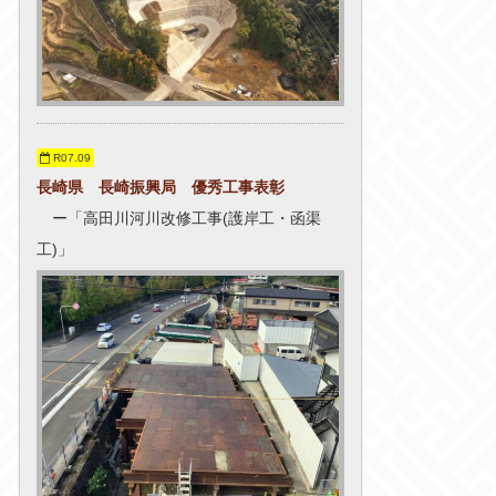
R07.09
長崎県 長崎振興局 優秀工事表彰
ー「高田川河川改修工事(護岸工・函渠
工)」