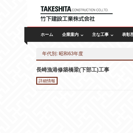
Skip to content
竹下建設工業株式会社
創業昭和27年ー長崎の建設会社
ホーム
企業案内
主な工事
表彰
年代別: 昭和63年度
長崎漁港修築橋梁(下部工)工事
詳細情報