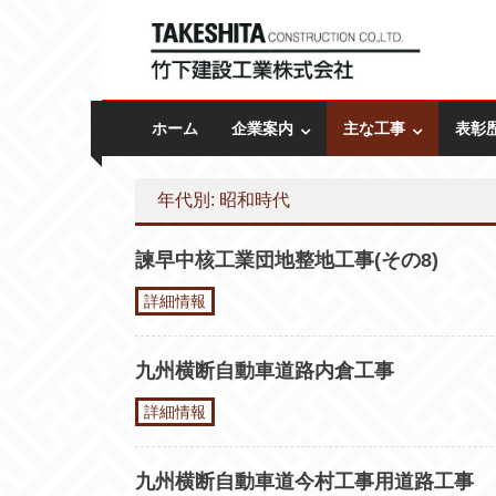
Skip to content
竹下建設工業株式会社
創業昭和27年ー長崎の建設会社
ホーム
企業案内
主な工事
表彰
年代別: 昭和時代
諫早中核工業団地整地工事(その8)
詳細情報
九州横断自動車道路内倉工事
詳細情報
九州横断自動車道今村工事用道路工事