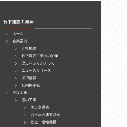
竹下建設工業㈱
ホーム
企業案内
会社概要
竹下建設工業㈱の沿革
歴史をふりかえって
ニュースリリース
採用情報
社内掲示板
主な工事
国の工事
国土交通省
西日本高速道路㈱
鉄道・運輸機構