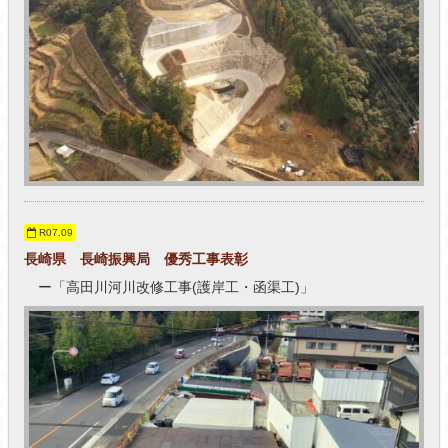
R07.09
長崎県 長崎振興局 優秀工事表彰
ー「高田川河川改修工事(護岸工・函渠工)」