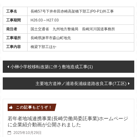
Warning
: Invalid argument supplied for foreach() in
/home/doubledot/takeshitakensetsu.com/public_html/wp-content/themes/takeshita/template-parts/content-kouji.php
on line
85
工事名
長崎57号下井牟田赤崎高架橋下部工(P0-P1)外工事
工事期間
H26.03～H27.03
発注者
国土交通省 九州地方整備局 長崎河川国道事務所
工事場所
長崎県諫早市森山町地先
工事内容
橋梁下部工ほか
Post navigation
小榊小学校移転改築に伴う敷地造成工事(1)
主要地方道神ノ浦港長浦線道路改良工事(7工区)
この記事もどうぞ！
若年者地域連携事業(長崎労働局委託事業)ホームページ
に企業紹介動画が公開されました
2025年10月29日