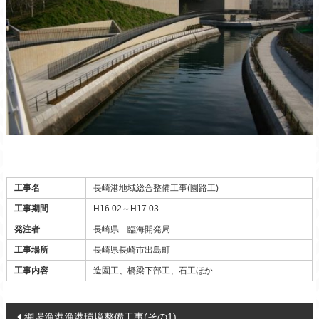
Warning
: Invalid argument supplied for foreach() in
/home/doubledot/takeshitakensetsu.com/public_html/wp-content/themes/takeshita/template-parts/content-kouji.php
on line
85
工事名
長崎港地域総合整備工事(園路工)
工事期間
H16.02～H17.03
発注者
長崎県 臨海開発局
工事場所
長崎県長崎市出島町
工事内容
造園工、橋梁下部工、石工ほか
Post navigation
網場漁港漁港環境整備工事(その1)