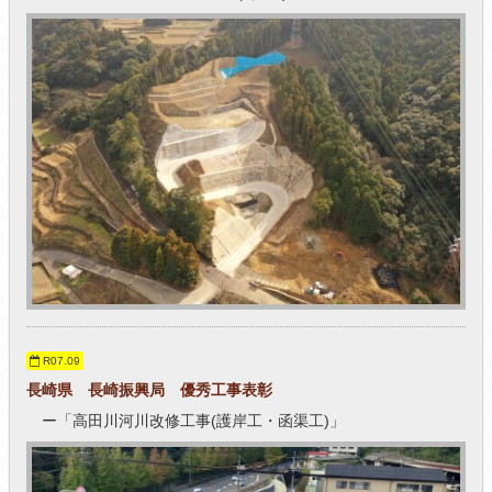
R07.09
長崎県 長崎振興局 優秀工事表彰
ー「高田川河川改修工事(護岸工・函渠工)」