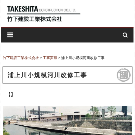
Skip to content
竹下建設工業株式会社
創業昭和27年ー長崎の建設会社
竹下建設工業株式会社
>
工事実績
>
浦上川小規模河川改修工事
浦上川小規模河川改修工事
【】