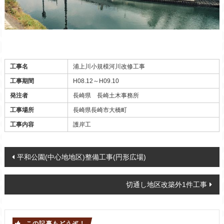
Warning
: Invalid argument supplied for foreach() in
/home/doubledot/takeshitakensetsu.com/public_html/wp-content/themes/takeshita/template-parts/content-kouji.php
on line
85
工事名
浦上川小規模河川改修工事
工事期間
H08.12～H09.10
発注者
長崎県 長崎土木事務所
工事場所
長崎県長崎市大橋町
工事内容
護岸工
Post navigation
平和公園(中心地地区)整備工事(円形広場)
切通し地区改築外1件工事
この記事もどうぞ！