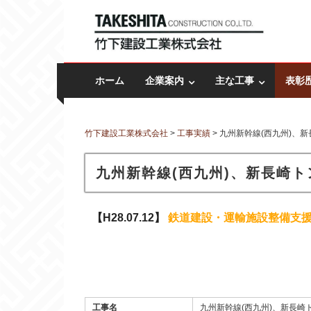
Skip to content
竹下建設工業株式会社
創業昭和27年ー長崎の建設会社
ホーム
企業案内
主な工事
表彰
竹下建設工業株式会社
>
工事実績
>
九州新幹線(西九州)、新
九州新幹線(西九州)、新長崎ト
【H28.07.12】
鉄道建設・運輸施設整備支
Warning
: Invalid argument supplied for foreach() in
/home/doubledot/takeshitakensetsu.com/public_html/wp-content/themes/takeshita/template-parts/content-kouji.php
on line
85
工事名
九州新幹線(西九州)、新長崎ト