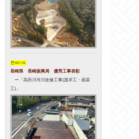
R07.09
長崎県 長崎振興局 優秀工事表彰
ー「高田川河川改修工事(護岸工・函渠
工)」