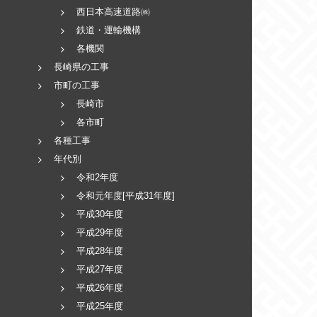
西日本高速道路㈱
鉄道・運輸機構
各機関
長崎県の工事
市町の工事
長崎市
各市町
各種工事
年代別
令和2年度
令和元年度[平成31年度]
平成30年度
平成29年度
平成28年度
平成27年度
平成26年度
平成25年度