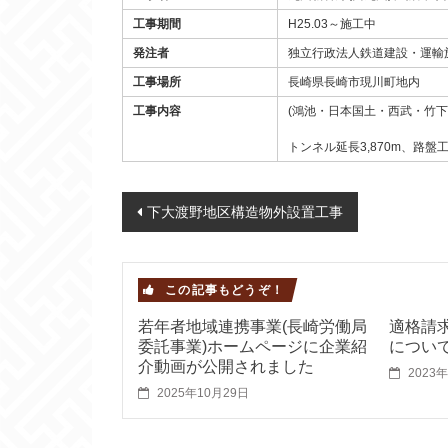
工事期間
H25.03～施工中
発注者
独立行政法人鉄道建設・運輸
工事場所
長崎県長崎市現川町地内
工事内容
(鴻池・日本国土・西武・竹下特
トンネル延長3,870m、路盤工
Post navigation
下大渡野地区構造物外設置工事
この記事もどうぞ！
若年者地域連携事業(長崎労働局
適格請
委託事業)ホームページに企業紹
につい
介動画が公開されました
2023
2025年10月29日