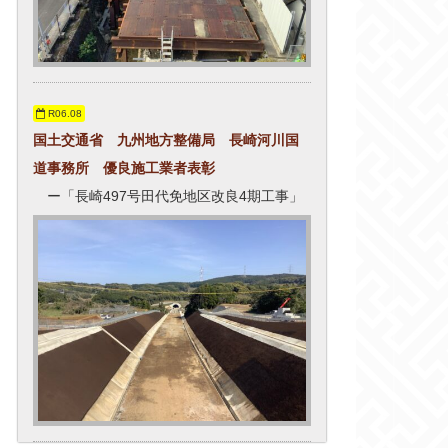
R06.08
国土交通省 九州地方整備局 長崎河川国
道事務所 優良施工業者表彰
ー「長崎497号田代免地区改良4期工事」