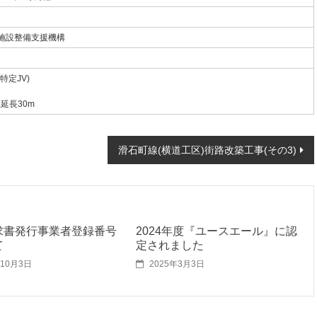
施設整備支援機構
定JV)
延長30m
滑石町線(横道工区)街路改築工事(その3)
求書発行事業者登録番号
2024年度『ユースエール』に認
て
定されました
年10月3日
2025年3月3日